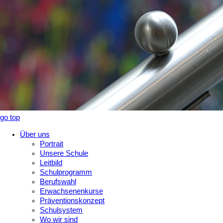
go top
Über uns
Portrait
Unsere Schule
Leitbild
Schulprogramm
Berufswahl
Erwachsenenkurse
Präventionskonzept
Schulsystem
Wo wir sind