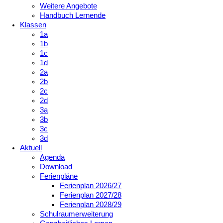
Weitere Angebote
Handbuch Lernende
Klassen
1a
1b
1c
1d
2a
2b
2c
2d
3a
3b
3c
3d
Aktuell
Agenda
Download
Ferienpläne
Ferienplan 2026/27
Ferienplan 2027/28
Ferienplan 2028/29
Schulraumerweiterung