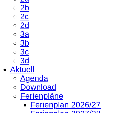
2b
2c
2d
3a
3b
3c
3d
Aktuell
Agenda
Download
Ferienpläne
Ferienplan 2026/27