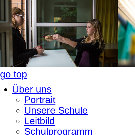
go top
Über uns
Portrait
Unsere Schule
Leitbild
Schulprogramm