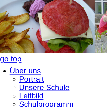
go top
Über uns
Portrait
Unsere Schule
Leitbild
Schulprogramm