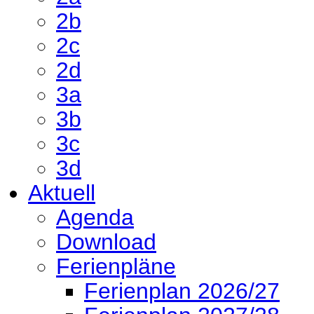
2b
2c
2d
3a
3b
3c
3d
Aktuell
Agenda
Download
Ferienpläne
Ferienplan 2026/27