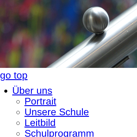
go top
Über uns
Portrait
Unsere Schule
Leitbild
Schulprogramm