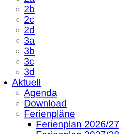
2b
2c
2d
3a
3b
3c
3d
Aktuell
Agenda
Download
Ferienpläne
Ferienplan 2026/27