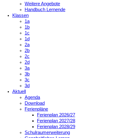
Weitere Angebote
Handbuch Lernende
Klassen
1a
1b
1c
1d
2a
2b
2c
2d
3a
3b
3c
3d
Aktuell
Agenda
Download
Ferienpläne
Ferienplan 2026/27
Ferienplan 2027/28
Ferienplan 2028/29
Schulraumerweiterung