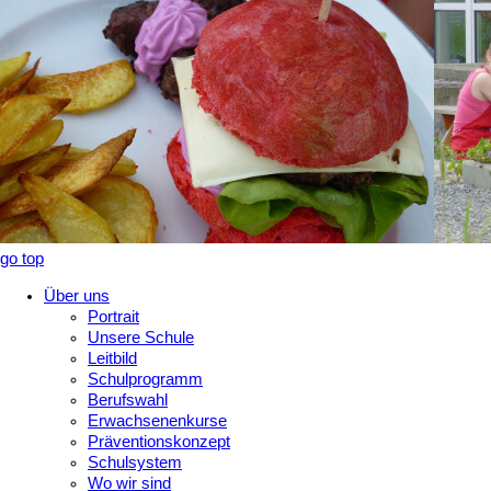
go top
Über uns
Portrait
Unsere Schule
Leitbild
Schulprogramm
Berufswahl
Erwachsenenkurse
Präventionskonzept
Schulsystem
Wo wir sind