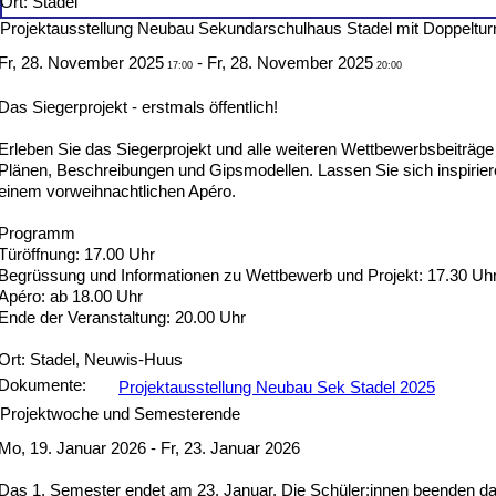
Ort: Stadel
Projektausstellung Neubau Sekundarschulhaus Stadel mit Doppeltur
Fr, 28. November 2025
- Fr, 28. November 2025
17:00
20:00
Das Siegerprojekt - erstmals öffentlich!
Erleben Sie das Siegerprojekt und alle weiteren Wettbewerbsbeiträge 
Plänen, Beschreibungen und Gipsmodellen. Lassen Sie sich inspirie
einem vorweihnachtlichen Apéro.
Programm
Türöffnung: 17.00 Uhr
Begrüssung und Informationen zu Wettbewerb und Projekt: 17.30 Uh
Apéro: ab 18.00 Uhr
Ende der Veranstaltung: 20.00 Uhr
Ort: Stadel, Neuwis-Huus
Dokumente:
Projektausstellung Neubau Sek Stadel 2025
Projektwoche und Semesterende
Mo, 19. Januar 2026 - Fr, 23. Januar 2026
Das 1. Semester endet am 23. Januar. Die Schüler:innen beenden da