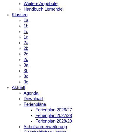
Weitere Angebote
Handbuch Lernende
Klassen
1a
1b
1c
1d
2a
2b
2c
2d
3a
3b
3c
3d
Aktuell
Agenda
Download
Ferienpläne
Ferienplan 2026/27
Ferienplan 2027/28
Ferienplan 2028/29
Schulraumerweiterung