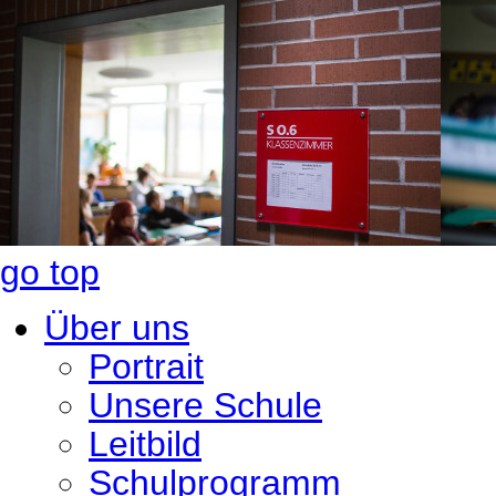
go top
Über uns
Portrait
Unsere Schule
Leitbild
Schulprogramm