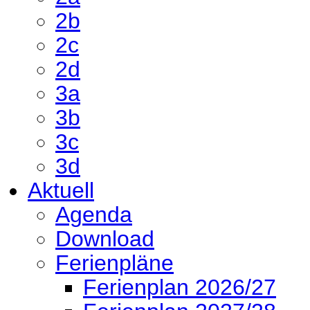
2b
2c
2d
3a
3b
3c
3d
Aktuell
Agenda
Download
Ferienpläne
Ferienplan 2026/27