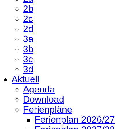
2b
2c
2d
3a
3b
3c
3d
Aktuell
Agenda
Download
Ferienpläne
Ferienplan 2026/27