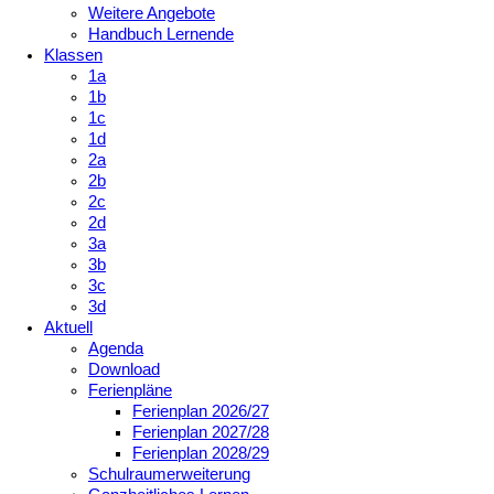
Weitere Angebote
Handbuch Lernende
Klassen
1a
1b
1c
1d
2a
2b
2c
2d
3a
3b
3c
3d
Aktuell
Agenda
Download
Ferienpläne
Ferienplan 2026/27
Ferienplan 2027/28
Ferienplan 2028/29
Schulraumerweiterung