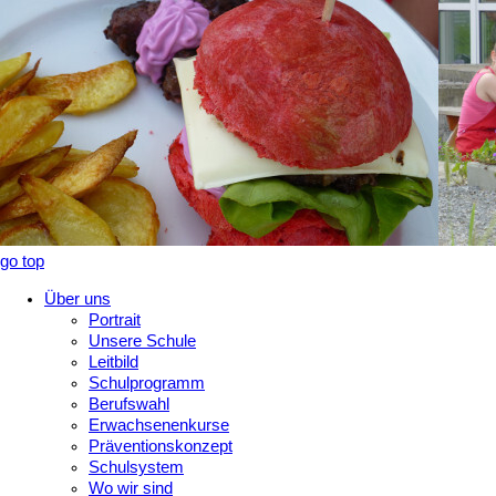
go top
Über uns
Portrait
Unsere Schule
Leitbild
Schulprogramm
Berufswahl
Erwachsenenkurse
Präventionskonzept
Schulsystem
Wo wir sind