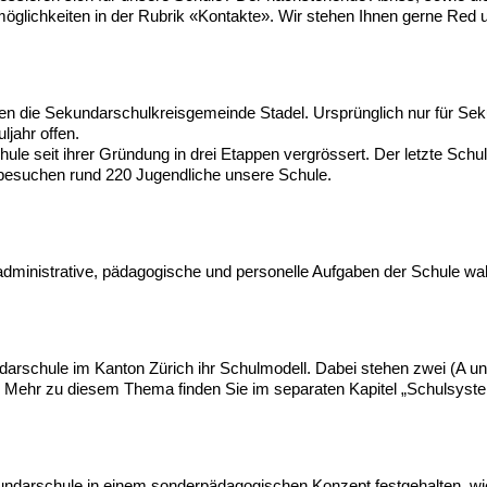
möglichkeiten in der Rubrik «Kontakte». Wir stehen Ihnen gerne Red 
die Sekundarschulkreisgemeinde Stadel. Ursprünglich nur für Seku
ljahr offen.
e seit ihrer Gründung in drei Etappen vergrössert. Der letzte Schul
besuchen rund 220 Jugendliche unsere Schule.
administrative, pädagogische und personelle Aufgaben der Schule wahr
rschule im Kanton Zürich ihr Schulmodell. Dabei stehen zwei (A un
den. Mehr zu diesem Thema finden Sie im separaten Kapitel „Schulsyst
darschule in einem sonderpädagogischen Konzept festgehalten, wie 