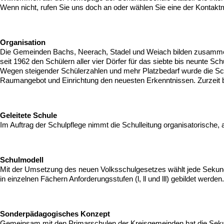
Wenn nicht, rufen Sie uns doch an oder wählen Sie eine der Kontakt
Organisation
Die Gemeinden Bachs, Neerach, Stadel und Weiach bilden zusammen 
seit 1962 den Schülern aller vier Dörfer für das siebte bis neunte Schu
Wegen steigender Schülerzahlen und mehr Platzbedarf wurde die Schul
Raumangebot und Einrichtung den neuesten Erkenntnissen. Zurzeit 
Geleitete Schule
Im Auftrag der Schulpflege nimmt die Schulleitung organisatorische, 
Schulmodell
Mit der Umsetzung des neuen Volksschulgesetzes wählt jede Sekunda
in einzelnen Fächern Anforderungsstufen (l, ll und lll) gebildet wer
Sonderpädagogisches Konzept
Gemeinsam mit den Primarschulen der Kreisgemeinden hat die Sekun