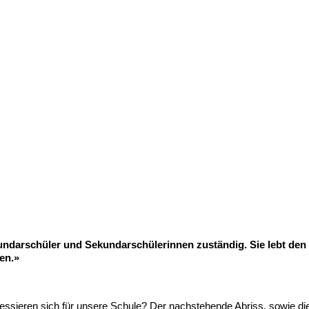
kundarschüler und Sekundarschülerinnen zuständig. Sie lebt den 
en.»
ssieren sich für unsere Schule? Der nachstehende Abriss, sowie die