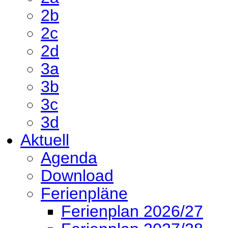
2b
2c
2d
3a
3b
3c
3d
Aktuell
Agenda
Download
Ferienpläne
Ferienplan 2026/27