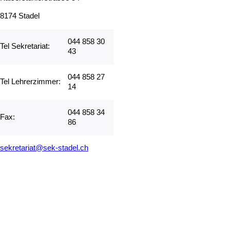
8174 Stadel
044 858 30
Tel Sekretariat:
43
044 858 27
Tel Lehrerzimmer:
14
044 858 34
Fax:
86
sekretariat@sek-stadel.ch