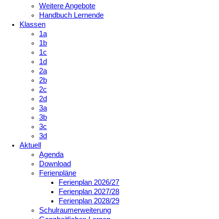
Weitere Angebote
Handbuch Lernende
Klassen
1a
1b
1c
1d
2a
2b
2c
2d
3a
3b
3c
3d
Aktuell
Agenda
Download
Ferienpläne
Ferienplan 2026/27
Ferienplan 2027/28
Ferienplan 2028/29
Schulraumerweiterung