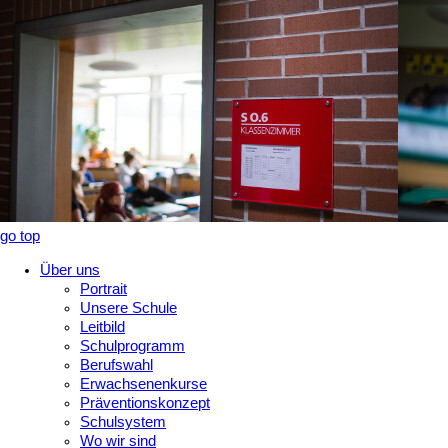
go top
Über uns
Portrait
Unsere Schule
Leitbild
Schulprogramm
Berufswahl
Erwachsenenkurse
Präventionskonzept
Schulsystem
Wo wir sind